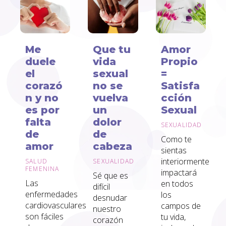
Me
Que tu
Amor
duele
vida
Propio
el
sexual
=
corazó
no se
Satisfa
n y no
vuelva
cción
es por
un
Sexual
falta
dolor
SEXUALIDAD
de
de
Como te
amor
cabeza
sientas
interiormente
SALUD
SEXUALIDAD
FEMENINA
impactará
Sé que es
Las
en todos
difícil
enfermedades
los
desnudar
cardiovasculares
campos de
nuestro
son fáciles
tu vida,
corazón