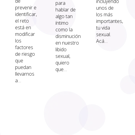
de
incluyendo
para
prevenir e
unos de
hablar de
identificar,
los más
algo tan
el reto
importantes,
íntimo
está en
tu vida
como la
modificar
sexual.
disminución
los
Acá…
en nuestro
factores
libido
de riesgo
sexual,
que
quiero
puedan
que…
llevarnos
a…