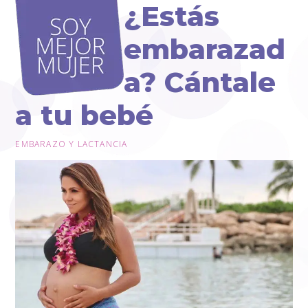
Open
Close
Skip
¿Estás
to
mobile
mobile
content
embarazad
menu
menu
a? Cántale
a tu bebé
EMBARAZO Y LACTANCIA